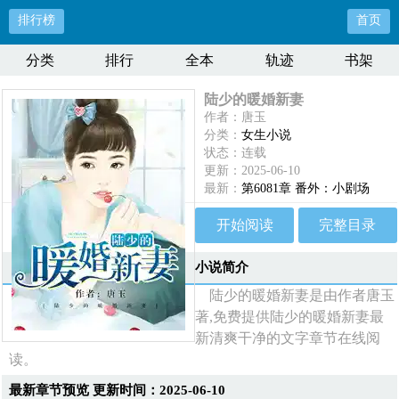
排行榜
首页
分类
排行
全本
轨迹
书架
陆少的暖婚新妻
作者：唐玉
分类：
女生小说
状态：连载
更新：2025-06-10
最新：
第6081章 番外：小剧场
开始阅读
完整目录
小说简介
陆少的暖婚新妻是由作者唐玉
著,免费提供陆少的暖婚新妻最
新清爽干净的文字章节在线阅
读。
最新章节预览 更新时间：2025-06-10