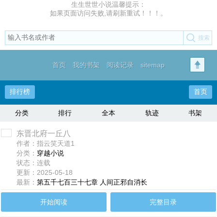
生生世世小说温馨提示：
如果页面访问失败,请刷新重试！！！。
首页
我的书架
阅读记录
sitemap
排行榜
首页
分类
排行
全本
轨迹
书架
东晋北府一丘八
作者：指云笑天道1
分类：
穿越小说
状态：连载
更新：2025-05-18
最新：
第五千七百三十七章 人间正邪自消长
开始阅读
完整目录