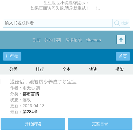
生生世世小说温馨提示：
如果页面访问失败,请刷新重试！！！。
首页
我的书架
阅读记录
sitemap
排行榜
首页
分类
排行
全本
轨迹
书架
退婚后，她被厉少养成了娇宝宝
作者：雨无心.惠
分类：
都市言情
状态：连载
更新：2026-04-13
最新：
第284章
开始阅读
完整目录