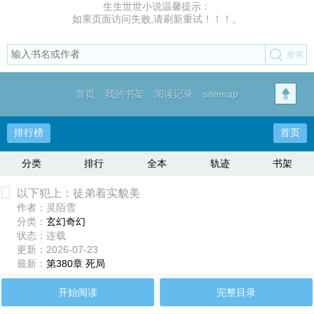
生生世世小说温馨提示：
如果页面访问失败,请刷新重试！！！。
首页
我的书架
阅读记录
sitemap
排行榜
首页
分类
排行
全本
轨迹
书架
以下犯上：徒弟着实貌美
作者：灵陌雪
分类：
玄幻奇幻
状态：连载
更新：2026-07-23
最新：
第380章 死局
开始阅读
完整目录