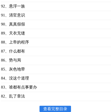
92、悬浮一族
91、清官意识
90、真真假假
89、天衣无缝
88、上帝的程序
87、什么都有
86、势与局
85、灰色地带
84、没这个道理
83、谁都有点事要办
82、乱了章法
查看完整目录