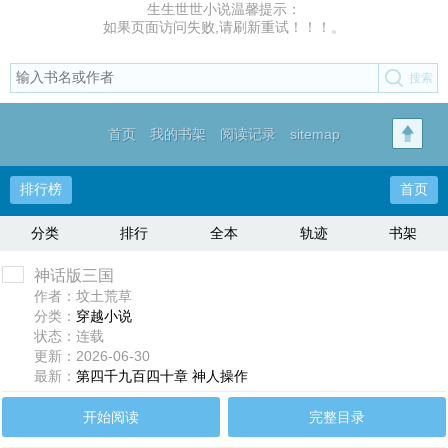
生生世世小说温馨提示：
如果页面访问失败,请刷新重试！！！。
首页
我的书架
阅读记录
sitemap
排行榜
首页
分类
排行
全本
轨迹
书架
神话版三国
作者：坟土荒草
分类：
穿越小说
状态：连载
更新：2026-06-30
最新：
第四千九百四十章 神人操作
开始阅读
完整目录