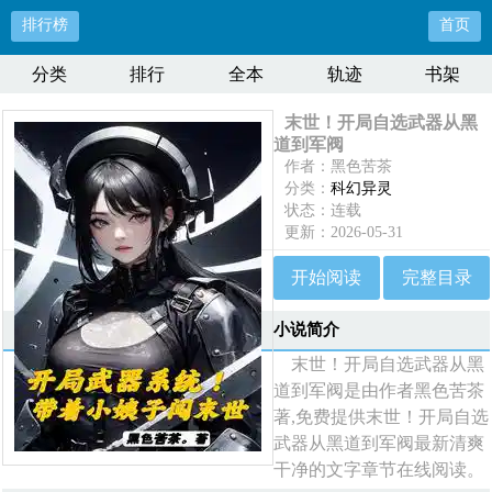
排行榜
首页
分类
排行
全本
轨迹
书架
末世！开局自选武器从黑
道到军阀
作者：黑色苦茶
分类：
科幻异灵
状态：连载
更新：2026-05-31
最新：
第1097章 北境．暗云迫
近（十）
开始阅读
完整目录
小说简介
末世！开局自选武器从黑
道到军阀是由作者黑色苦茶
著,免费提供末世！开局自选
武器从黑道到军阀最新清爽
干净的文字章节在线阅读。