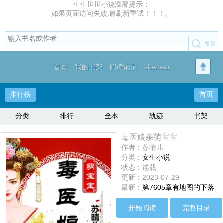
生生世世小说温馨提示：
如果页面访问失败,请刷新重试！！！。
首页
我的书架
阅读记录
sitemap
排行榜
首页
分类
排行
全本
轨迹
书架
毒医娘亲萌宝宝
作者：苏晴儿
分类：
女生小说
状态：连载
更新：2023-07-29
最新：
第7605章有地图的下落
吗？
开始阅读
完整目录