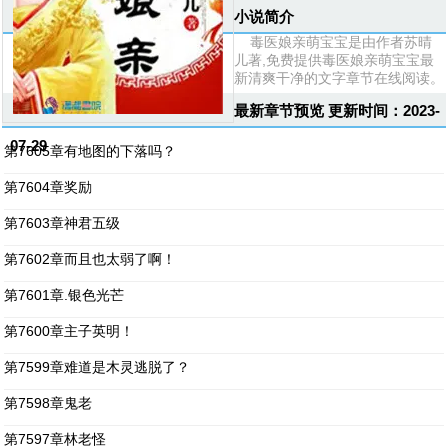
小说简介
毒医娘亲萌宝宝是由作者苏晴
儿著,免费提供毒医娘亲萌宝宝最
新清爽干净的文字章节在线阅读。
最新章节预览 更新时间：2023-
07-29
第7605章有地图的下落吗？
第7604章奖励
第7603章神君五级
第7602章而且也太弱了啊！
第7601章.银色光芒
第7600章主子英明！
第7599章难道是木灵逃脱了？
第7598章鬼老
第7597章林老怪